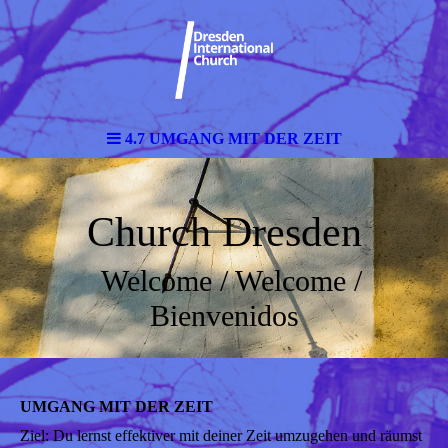
4.7 UMGANG MIT DER ZEIT
Church Dresden
Welcome / Welcome /
Bienvenidos
UMGANG MIT DER ZEIT
Ziel: Du lernst effektiver mit deiner Zeit umzugehen und räumst