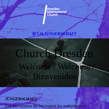
1.11 JÜNGERSCHAFT
Church Dresden
Welcome / Welcome /
Bienvenidos
JÜNGERSCHAFT
Ziel: Du verstehst die Wichtigkeit der multiplikativen