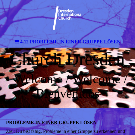
4.12 PROBLEME IN EINER GRUPPE LÖSEN
Church Dresden
Welcome / Welcome /
Bienvenidos
PROBLEME IN EINER GRUPPE LÖSEN
Ziel: Du bist fähig, Probleme in einer Gruppe zu erkennen und