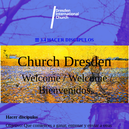
3.4 HACER DISCÍPULOS
Church Dresden
Welcome / Welcome /
Bienvenidos
Hacer discípulos
Objetivo: Que comiences a ganar, entrenar y enviar a otras