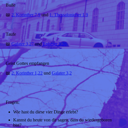
Buße
📖
2. Korinther 7,9
und
1. Thessalonicher 1,9
Taufe
📖
Galater 3,27
und
Epheser 5,26
Geist Gottes empfangen
📖
2. Korinther 1,22
und
Galater 3,2
Fragen:
Wie hast du diese vier Dinge erlebt?
Kannst du heute von dir sagen, dass du wiedergeboren
bist?