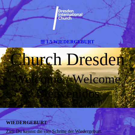
1.5 WIEDERGEBURT
Church Dresden
Welcome / Welcome /
Bienvenidos
WIEDERGEBURT
Ziel: Du kennst die vier Schritte der Wiedergeburt.