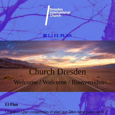
1.2 EL PLAN
Church Dresden
Welcome / Welcome / Bienvenidos
El Plan
Objetivo: Que comprendas el plan que Dios tiene para con el