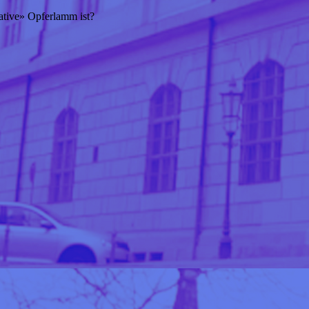
ative» Opferlamm ist?