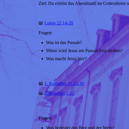
Ziel: Du erlebst das Abendmahl im Gottesdienst u
📖
Lukas 22,14-20
Fragen:
Was ist das Passah?
Wieso wird Jesus am Passah-Fest sterben?
Was macht Jesus hier?
📖
1. Korinther 11,23-30
📖
Hebräer 10,1-22
Fragen:
Was bedeutet das Brot und der Wein?