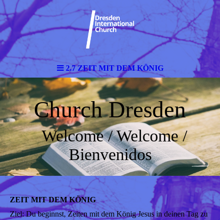
2.7 ZEIT MIT DEM KÖNIG
Church Dresden
Welcome / Welcome /
Bienvenidos
ZEIT MIT DEM KÖNIG
Ziel: Du beginnst, Zeiten mit dem König Jesus in deinen Tag zu