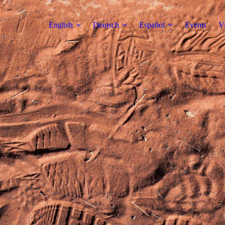
English
Deutsch
Español
Events
V