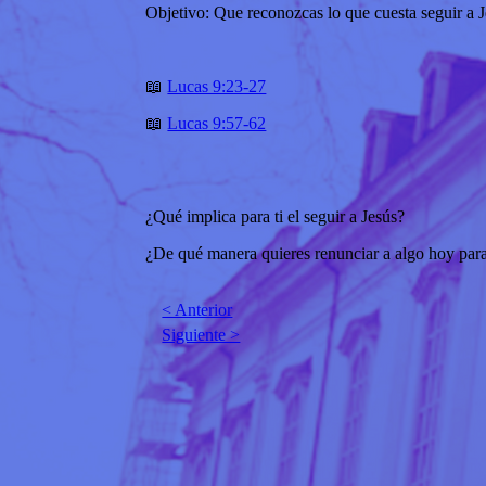
Objetivo: Que reconozcas lo que cuesta seguir a J
📖
Lucas 9:23-27
📖
Lucas 9:57-62
¿Qué implica para ti el seguir a Jesús?
¿De qué manera quieres renunciar a algo hoy para
< Anterior
Siguiente >